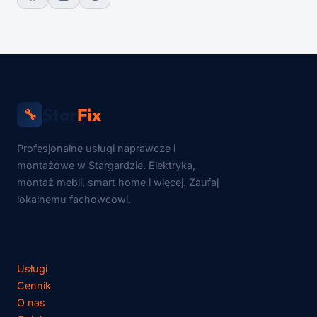
Star
Fix
🔧
Profesjonalne usługi naprawcze i
montażowe w Stargardzie. Elektryka,
montaż mebli, smart home i więcej. Zaufaj
lokalnemu fachowcowi.
Nawigacja
Usługi
Cennik
O nas