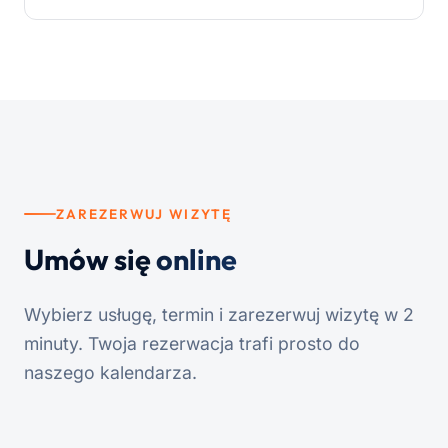
czy Lipnika.
po pełne zabudowy kuchenne METOD. Ceny
Tak, działamy w pełni legalnie jako
zaczynają się od 250 zł za szafę 3-drzwiową.
zarejestrowana firma. Wystawiamy faktury
VAT lub rachunki. Akceptujemy płatności
gotówką, kartą płatniczą oraz BLIK-iem —
płacisz tak, jak Ci wygodnie.
ZAREZERWUJ WIZYTĘ
Umów się
online
Wybierz usługę, termin i zarezerwuj wizytę w 2
minuty. Twoja rezerwacja trafi prosto do
naszego kalendarza.