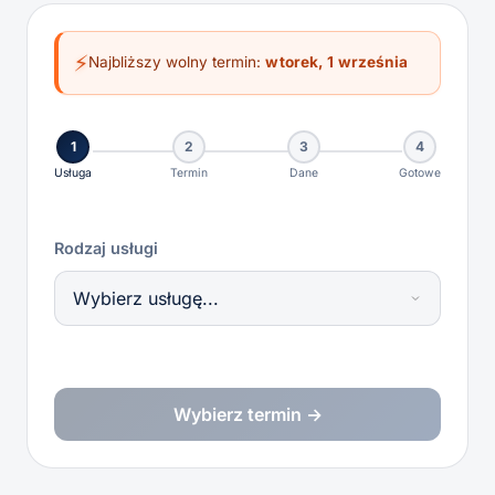
⚡
Najbliższy wolny termin:
wtorek, 1 września
1
2
3
4
Usługa
Termin
Dane
Gotowe
Rodzaj usługi
Wybierz termin →